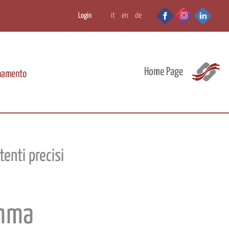
Login
it
en
de
Home Page
onamento
enti precisi
amma