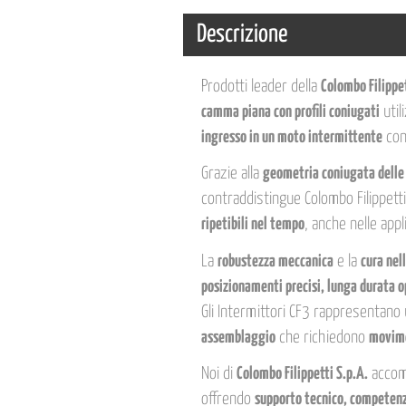
Descrizione
Prodotti leader della
Colombo Filippet
camma piana con profili coniugati
util
ingresso in un moto intermittente
co
Grazie alla
geometria coniugata dell
contraddistingue Colombo Filippetti
ripetibili nel tempo
, anche nelle appl
La
robustezza meccanica
e la
cura nel
posizionamenti precisi, lunga durata o
Gli Intermittori CF3 rappresentano
assemblaggio
che richiedono
movimen
Noi di
Colombo Filippetti S.p.A.
accomp
offrendo
supporto tecnico, competenza