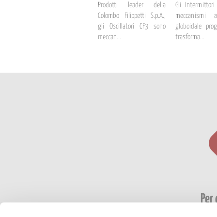
Prodotti leader della
Gli Intermittor
Colombo Filippetti S.p.A.,
meccanismi 
gli Oscillatori CF3 sono
globoidale prog
meccan...
trasforma...
Per 
risp