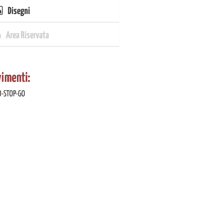
Disegni
Area Riservata
imenti:
O-STOP-GO