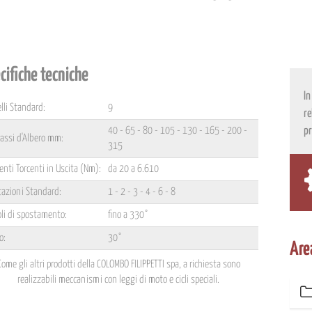
cifiche tecniche
In
lli Standard:
9
re
40 - 65 - 80 - 105 - 130 - 165 - 200 -
pr
rassi d'Albero mm:
315
nti Torcenti in Uscita (Nm):
da 20 a 6.610
tazioni Standard:
1 - 2 - 3 - 4 - 6 - 8
li di spostamento:
fino a 330°
o:
30°
Are
Come gli altri prodotti della COLOMBO FILIPPETTI spa, a richiesta sono
realizzabili meccanismi con leggi di moto e cicli speciali.