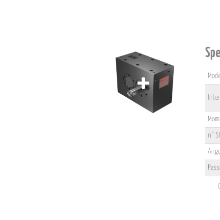
Spe
Mode
Inte
Mome
n° S
Ango
Pass