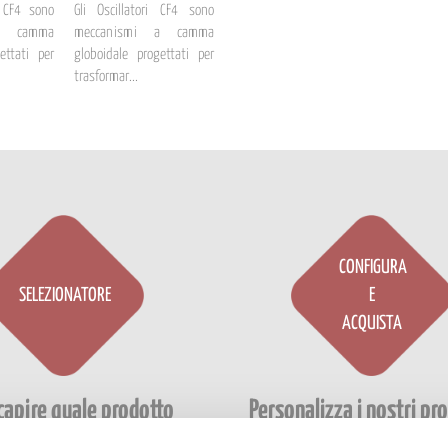
i CF4 sono
Gli Oscillatori CF4 sono
a camma
meccanismi a camma
ettati per
globoidale progettati per
trasformar...
CONFIGURA
SELEZIONATORE
E
ACQUISTA
capire quale prodotto
Personalizza i nostri pro
onde alle tue esigenze
base alle tue esige