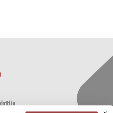
dotti in
nze