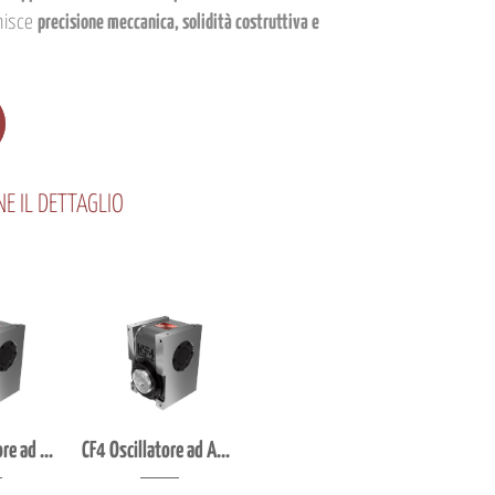
unisce
precisione meccanica, solidità costruttiva e
E IL DETTAGLIO
CF4 Intermittore ad Assi Ortogonali
CF4 Oscillatore ad Assi Ortogonali