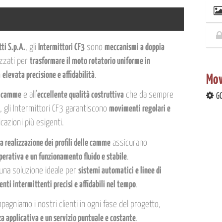
ti S.p.A.
, gli
Intermittori CF3
sono
meccanismi a doppia
izzati per
trasformare il moto rotatorio uniforme in
n
elevata precisione e affidabilità
.
Mov
e camme
e all’
eccellente qualità costruttiva
che da sempre
G
, gli Intermittori CF3 garantiscono
movimenti regolari e
icazioni più esigenti.
la realizzazione dei profili delle camme
assicurano
perativa e un funzionamento fluido e stabile
.
 una soluzione ideale per
sistemi automatici e linee di
ti intermittenti precisi e affidabili nel tempo
.
agniamo i nostri clienti in ogni fase del progetto,
 applicativa e un servizio puntuale e costante
.