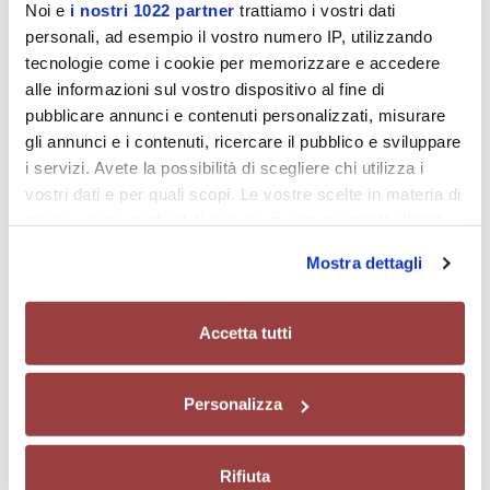
Noi e
i nostri 1022 partner
trattiamo i vostri dati
personali, ad esempio il vostro numero IP, utilizzando
tecnologie come i cookie per memorizzare e accedere
alle informazioni sul vostro dispositivo al fine di
pubblicare annunci e contenuti personalizzati, misurare
gli annunci e i contenuti, ricercare il pubblico e sviluppare
Sistema oscillante standard
i servizi. Avete la possibilità di scegliere chi utilizza i
Colombo Filippetti S.p.A.
vostri dati e per quali scopi. Le vostre scelte in materia di
privacy sono applicabili solo su questa proprietà digitale
in cui avete effettuato le vostre scelte. È possibile
Mostra dettagli
modificare o revocare il proprio consenso in qualsiasi
momento dalla Dichiarazione sui cookie o facendo clic
sull'icona di attivazione della privacy.
Accetta tutti
Con il tuo consenso, vorremmo anche:
Personalizza
raccogliere informazioni sulla tua posizione
geografica, con un'approssimazione di qualche
metro,
Rifiuta
Identificare il tuo dispositivo, scansionandolo