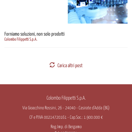
Forniamo soluzioni, non solo prodotti
Colombo Filippetti S.p.A.
Carica altri post
Colombo Filippetti S.p.A.
Via Gioacchino Rossini, 26 - 24040 - Casirate d'Adda (BG)
CF e P.IVA 00214720161 - Cap.Soc.: 1.900.000 €
Reg.Imp. di Bergamo