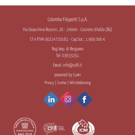
Colombo Filippetti S.p.A.
Via Gioacchino Rossini, 26 - 24040 - Casirate d'Adda (BG)
CF e P.IVA 00214720161 - Cap.Soc.: 1.900.000 €
Reg.Imp. di Bergamo
Tel: 03633251
Email:
info@cofil.it
powered by
Lumi
Privacy
|
Cookie
|
Whistleblowing