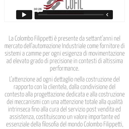
La Colombo Filippetti è presente da settant'anni nel
mercato dell'automazione Industriale come fornitore di
sistemi a camme per ogni esigenza di movimentazione
ad elevato grado di precisione in contesti di altissima
performance.
L'attenzione ad ogni dettaglio nella costruzione del
rapporto con la clientela, dalla condivisione del
contesto alla progettazione dedicata e alla costruzione
dei meccanismi con una attenzione totale alla qualità
intrinseca fino alla cura del servizio post vendita ed
assistenza, costituiscono un valore importante ed
essenziale della filosofia del mondo Colombo Filippetti,