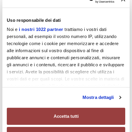
propri ben definiti, trae origine dalla lunga tradizione
di eccellenza della Colombo Filippetti per guardare al
futuro in un orizzonte di ambizioni sempre nuove ed in
Uso responsabile dei dati
linea con l'evoluzione sempre più dinamica ed
Noi e
i nostri 1022 partner
trattiamo i vostri dati
accelerata del contesto dell'automazione. Un nuovo
personali, ad esempio il vostro numero IP, utilizzando
brand che scaturisce da una lunga storia di valori e
tecnologie come i cookie per memorizzare e accedere
competenze che garantiscono la continuità nel futuro
alle informazioni sul vostro dispositivo al fine di
di quanto ci è più prezioso: la fiducia della nostra
pubblicare annunci e contenuti personalizzati, misurare
clientela.
gli annunci e i contenuti, ricercare il pubblico e sviluppare
i servizi. Avete la possibilità di scegliere chi utilizza i
vostri dati e per quali scopi. Le vostre scelte in materia di
privacy sono applicabili solo su questa proprietà digitale
in cui avete effettuato le vostre scelte. È possibile
Mostra dettagli
modificare o revocare il proprio consenso in qualsiasi
momento dalla Dichiarazione sui cookie o facendo clic
sull'icona di attivazione della privacy.
Accetta tutti
Caratterizzata da un innato dinamismo nei confronti
Con il tuo consenso, vorremmo anche: