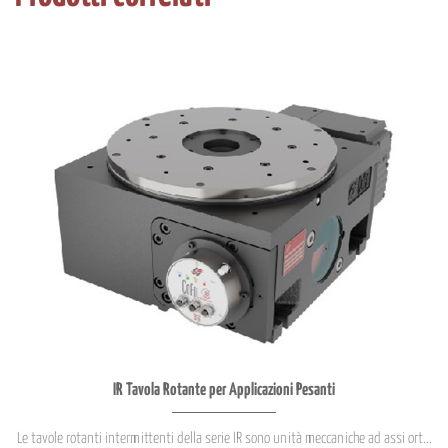
IR Tavola Rotante per Applicazioni Pesanti
Le tavole rotanti intermittenti della serie IR sono unità meccaniche ad assi ort...