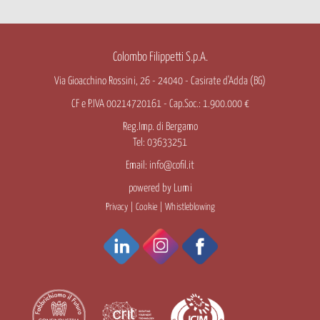
Colombo Filippetti S.p.A.
Via Gioacchino Rossini, 26 - 24040 - Casirate d'Adda (BG)
CF e P.IVA 00214720161 - Cap.Soc.: 1.900.000 €
Reg.Imp. di Bergamo
Tel: 03633251
Email:
info@cofil.it
powered by
Lumi
Privacy
|
Cookie
|
Whistleblowing