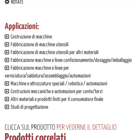
ROTATE
dalla Dichiarazione sui cookie.
Utilizziamo i cookie per personalizzare contenuti ed
Applicazioni:
annunci, per fornire funzionalità dei social media e per
analizzare il nostro traffico. Condividiamo inoltre
Costruzione di macchine
informazioni sul modo in cui utilizza il nostro sito con i
Fabbricazione di macchine utensili
nostri partner che si occupano di analisi dei dati web,
Fabbricazione di macchine utensili per altri materiali
pubblicità e social media, i quali potrebbero combinarle
Fabbricazione macchine e linee confezionamento/dosaggio/imballaggio
con altre informazioni che ha fornito loro o che hanno
Fabbricazione macchine e linee per
raccolto dal suo utilizzo dei loro servizi.
verniciatura/saldatura/assemblaggio/automazioni
Macchine e attrezzature speciali / robotica / automazioni
Costruzioni meccaniche e automazioni per conto/terzi
Altri materiali e prodotti finiti per il consumatore finale
Studi di progettazione
CLICCA
SUL PRODOTTO
PER VEDERNE IL DETTAGLIO
Prodotti correlati