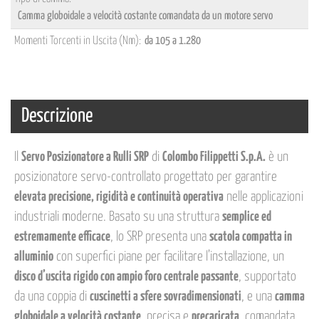
Camma globoidale a velocità costante comandata da un motore servo
Momenti Torcenti in Uscita (Nm):
da 105 a 1.280
Descrizione
Il
Servo Posizionatore a Rulli SRP
di
Colombo Filippetti S.p.A.
è un
posizionatore servo-controllato progettato per garantire
elevata precisione, rigidità e continuità operativa
nelle applicazioni
industriali moderne. Basato su una struttura
semplice ed
estremamente efficace
, lo SRP presenta una
scatola compatta in
alluminio
con superfici piane per facilitare l’installazione, un
disco d’uscita rigido con ampio foro centrale passante
, supportato
da una coppia di
cuscinetti a sfere sovradimensionati
, e una
camma
globoidale a velocità costante
, precisa e
precaricata
, comandata