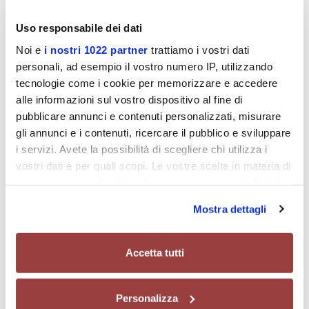
ripetibilità elevata
, anche in applicazioni con cicli intensivi.
Uso responsabile dei dati
Le
tavole servo RIGS
sono
predisposte per il montaggio di specifici
Noi e
i nostri 1022 partner
trattiamo i vostri dati
servomotori
e
programmabili dall’utente
, offrendo così
grande
personali, ad esempio il vostro numero IP, utilizzando
flessibilità di configurazione
e la possibilità di integrare la tavola
tecnologie come i cookie per memorizzare e accedere
in
sistemi automatici o linee di assemblaggio ad alte prestazioni
.
alle informazioni sul vostro dispositivo al fine di
pubblicare annunci e contenuti personalizzati, misurare
Come per tutti i nostri prodotti, le tavole servo RIGS riflettono
gli annunci e i contenuti, ricercare il pubblico e sviluppare
l’impegno di
Colombo Filippetti S.p.A.
verso
precisione meccanica,
i servizi. Avete la possibilità di scegliere chi utilizza i
qualità costruttiva e supporto tecnico di alto livello
.
vostri dati e per quali scopi. Le vostre scelte in materia di
privacy sono applicabili solo su questa proprietà digitale
in cui avete effettuato le vostre scelte. È possibile
Mostra dettagli
modificare o revocare il proprio consenso in qualsiasi
Vai al selezionatore
momento dalla Dichiarazione sui cookie o facendo clic
sull'icona di attivazione della privacy.
Accetta tutti
In questa sezione può scaricare i documenti relativi al prodotto,
Con il tuo consenso, vorremmo anche:
chiedere informazioni e procedere all’acquisto.
Personalizza
raccogliere informazioni sulla tua posizione