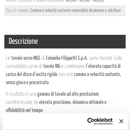
Modelli Standard a Camma Globoidale:
RIGS04 - RIGS06 - RIGS09
Tipo di camma:
Camma a velocità costante comandata da motore e riduttore
Descrizione
Le
tavole servo RIGS
di
Colombo Filippetti S.p.A.
sono basate sulla
consolidata serie di
tavole RIG
e combinano
l’elevata capacità di
carico del disco d’uscita rigido
con una
camma a velocità costante,
senza gioco e precaricata
.
Il risultato è una
gamma di tavole ad alte prestazioni
,
caratterizzate da
elevata precisione, dinamica ottimale e
affidabilità nel tempo
.
Grazie alla loro
struttura robusta e compatta
, le tavole servo RIGS
garantiscono
movimenti fluidi, posizionamenti accurati e