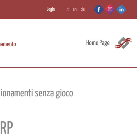
Login
it
en
de
Home Page
onamento
izionamenti senza gioco
SRP