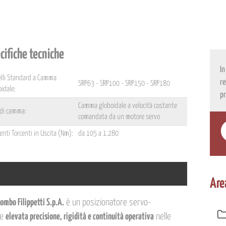
cifiche tecniche
In
lli Standard a Camma
re
SRP63 - SRP100 - SRP150 - SRP180
oidale:
pr
Camma globoidale a velocità costante
 di camma:
comandata da un motore servo
nti Torcenti in Uscita (Nm):
da 105 a 1.280
Are
ombo Filippetti S.p.A.
è un posizionatore servo-
re
elevata precisione, rigidità e continuità operativa
nelle