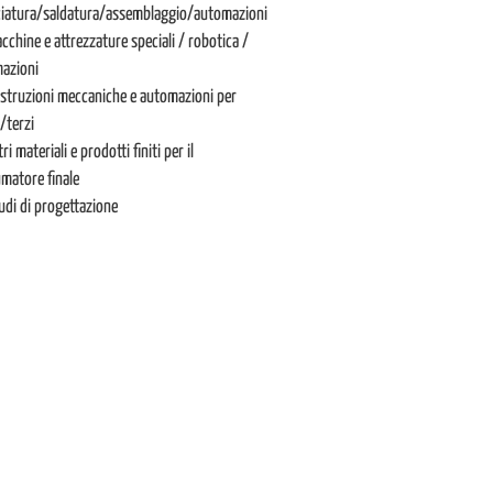
ciatura/saldatura/assemblaggio/automazioni
cchine e attrezzature speciali / robotica /
azioni
struzioni meccaniche e automazioni per
/terzi
tri materiali e prodotti finiti per il
matore finale
udi di progettazione