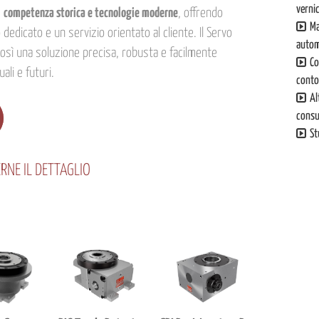
verni
e
competenza storica e tecnologie moderne
, offrendo
Ma
 dedicato e un servizio orientato al cliente. Il Servo
autom
così una soluzione precisa, robusta e facilmente
Co
uali e futuri.
conto
Al
consu
St
RNE IL DETTAGLIO