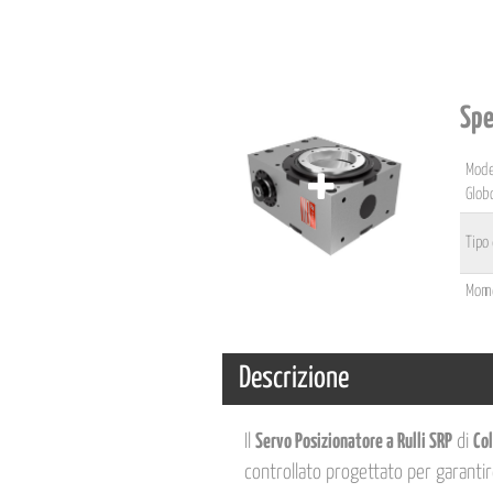
Spe
Mode
Glob
Tipo
Mome
Descrizione
Il
Servo Posizionatore a Rulli SRP
di
Col
controllato progettato per garanti