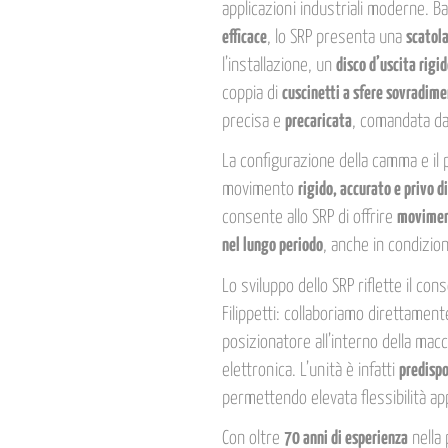
applicazioni industriali moderne. 
efficace
, lo SRP presenta una
scatola
l’installazione, un
disco d’uscita rigi
coppia di
cuscinetti a sfere sovradime
precisa e
precaricata
, comandata d
La configurazione della camma e il
movimento
rigido, accurato e privo d
consente allo SRP di offrire
movimenti
nel lungo periodo
, anche in condizio
Lo sviluppo dello SRP riflette il con
Filippetti: collaboriamo direttament
posizionatore all’interno della ma
elettronica. L’unità è infatti
predisp
permettendo elevata flessibilità appli
Con oltre
70 anni di esperienza
nella