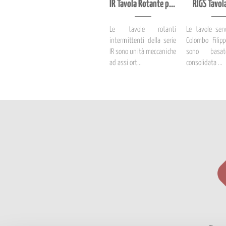
IR Tavola Rotante per Applicazioni Pesanti
RIGS Tavol
Le tavole rotanti
Le tavole ser
intermittenti della serie
Colombo Filipp
IR sono unità meccaniche
sono basat
ad assi ort...
consolidata ...