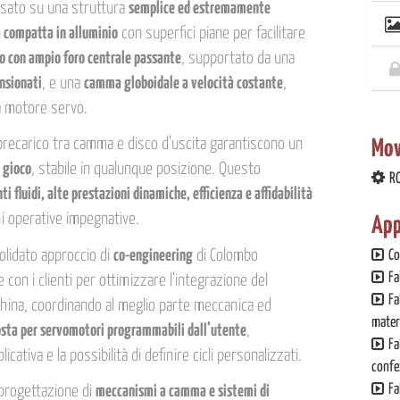
Basato su una struttura
semplice ed estremamente
 compatta in alluminio
con superfici piane per facilitare
do con ampio foro centrale passante
, supportato da una
nsionati
, e una
camma globoidale a velocità costante
,
a motore servo.
 precarico tra camma e disco d’uscita garantiscono un
Mov
i gioco
, stabile in qualunque posizione. Questo
R
 fluidi, alte prestazioni dinamiche, efficienza e affidabilità
ni operative impegnative.
App
solidato approccio di
co-engineering
di Colombo
Co
Fa
e con i clienti per ottimizzare l’integrazione del
Fa
cchina, coordinando al meglio parte meccanica ed
materi
osta per servomotori programmabili dall’utente
,
Fa
cativa e la possibilità di definire cicli personalizzati.
confe
Fa
 progettazione di
meccanismi a camma e sistemi di