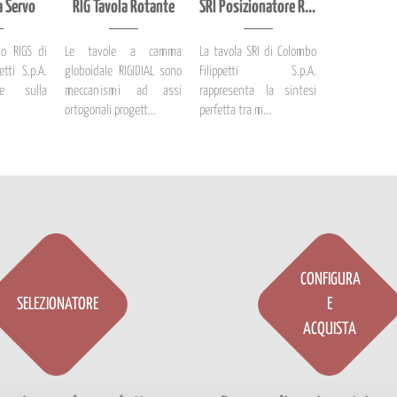
a Servo
RIG Tavola Rotante
SRI Posizionatore Rotante a Rulli
vo RIGS di
Le tavole a camma
La tavola SRI di Colombo
etti S.p.A.
globoidale RIGIDIAL sono
Filippetti S.p.A.
e sulla
meccanismi ad assi
rappresenta la sintesi
ortogonali progett...
perfetta tra m...
CONFIGURA
SELEZIONATORE
E
ACQUISTA