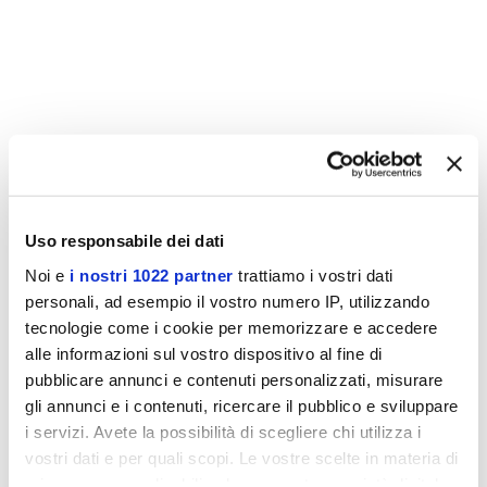
Descrizione
Il
trasportatore SFC
di
Colombo Filippetti S.p.A.
è un
sistema di
Uso responsabile dei dati
trasporto modulare ad alta precisione
, dotato di
catena a tensione
Noi e
i nostri 1022 partner
trattiamo i vostri dati
costante
che garantisce
movimenti estremamente regolari e
personali, ad esempio il vostro numero IP, utilizzando
affidabili nel tempo
.
tecnologie come i cookie per memorizzare e accedere
alle informazioni sul vostro dispositivo al fine di
Progettato per assicurare
massima stabilità e continuità
pubblicare annunci e contenuti personalizzati, misurare
operativa
, il SFC offre
precisione di movimento
in ogni fase del
gli annunci e i contenuti, ricercare il pubblico e sviluppare
processo produttivo, anche su linee con lunghezze e capacità
i servizi. Avete la possibilità di scegliere chi utilizza i
diverse, fino a numerosi pallet contemporaneamente. La sua
vostri dati e per quali scopi. Le vostre scelte in materia di
struttura modulare
lo rende adatto a un’ampia gamma di
privacy sono applicabili solo su questa proprietà digitale